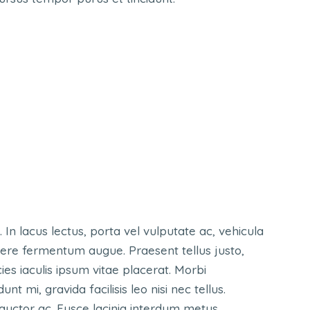
. In lacus lectus, porta vel vulputate ac, vehicula
suere fermentum augue. Praesent tellus justo,
ricies iaculis ipsum vitae placerat. Morbi
nt mi, gravida facilisis leo nisi nec tellus.
s auctor ac. Fusce lacinia interdum metus.