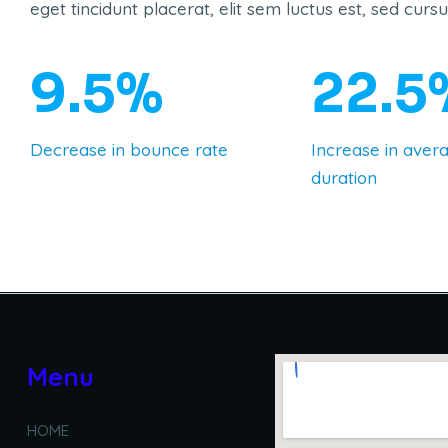
eget tincidunt placerat, elit sem luctus est, sed curs
9.5%
22.5
Decrease in bounce rate
Increase in aver
duration
Menu
HOME