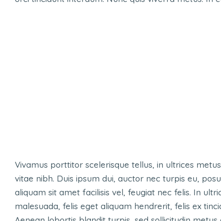
Vivamus porttitor scelerisque tellus, in ultrices metus
vitae nibh. Duis ipsum dui, auctor nec turpis eu, po
aliquam sit amet facilisis vel, feugiat nec felis. In ult
malesuada, felis eget aliquam hendrerit, felis ex tincidu
Aenean lobortis blandit turpis, sed sollicitudin metu