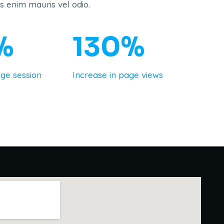
us enim mauris vel odio.
%
130%
age session
Increase in page views