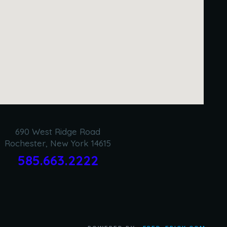
690 West Ridge Road
Rochester, New York 14615
585.663.2222